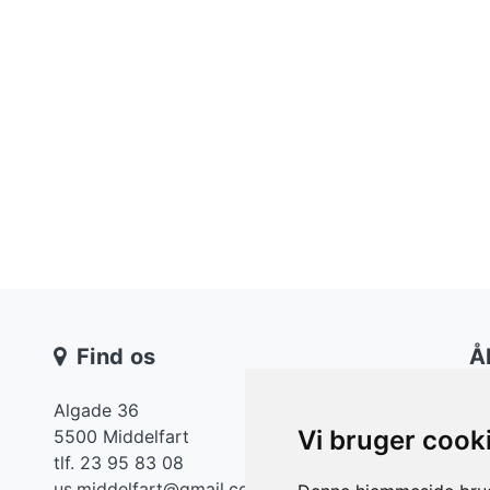
Find os
Å
Algade 36
Ma
Vi bruger cook
5500 Middelfart
Ti
tlf. 23 95 83 08
On
us.middelfart@gmail.com