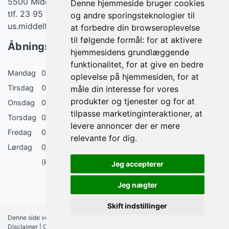
5500 Middelfart
Denne hjemmeside bruger cookies
tlf. 23 95 83 08
og andre sporingsteknologier til
us.middelfart@gmail.com
at forbedre din browseroplevelse
til følgende formål:
for at aktivere
Åbningstider
hjemmesidens grundlæggende
funktionalitet
,
for at give en bedre
Mandag
08:30 - 19:00
oplevelse på hjemmesiden
,
for at
Tirsdag
08:30 - 18:00
måle din interesse for vores
produkter og tjenester og for at
Onsdag
08:30 - 17:00 (18:00 ulige uger)
tilpasse marketinginteraktioner
,
at
Torsdag
08:30 - 17:00 (18:00 ulige uger)
levere annoncer der er mere
Fredag
08:30 - 16:00
relevante for dig
.
Lørdag
09:00 - 14:00
(kun lørdags åbent den 1. lørdag i måneden)
Jeg accepterer
Jeg nægter
Skift indstillinger
Denne side vedligeholdes af FÆRCH A/S |
Medlemsbetingelser
|
Disclaimer
|
Opdater cookie præferencer