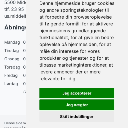
5500 Middelfart
Denne hjemmeside bruger cookies
tlf. 23 95 83 08
og andre sporingsteknologier til
us.middelfart@gmail.com
at forbedre din browseroplevelse
til følgende formål:
for at aktivere
Åbningstider
hjemmesidens grundlæggende
funktionalitet
,
for at give en bedre
Mandag
08:30 - 19:00
oplevelse på hjemmesiden
,
for at
Tirsdag
08:30 - 18:00
måle din interesse for vores
produkter og tjenester og for at
Onsdag
08:30 - 17:00 (18:00 ulige uger)
tilpasse marketinginteraktioner
,
at
Torsdag
08:30 - 17:00 (18:00 ulige uger)
levere annoncer der er mere
Fredag
08:30 - 16:00
relevante for dig
.
Lørdag
09:00 - 14:00
(kun lørdags åbent den 1. lørdag i måneden)
Jeg accepterer
Jeg nægter
Skift indstillinger
Denne side vedligeholdes af FÆRCH A/S |
Medlemsbetingelser
|