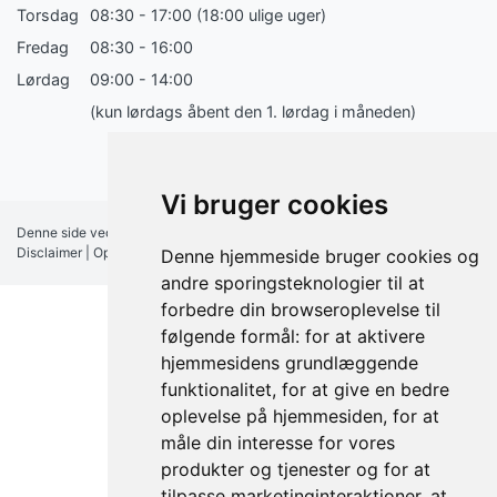
Torsdag
08:30 - 17:00 (18:00 ulige uger)
Fredag
08:30 - 16:00
Lørdag
09:00 - 14:00
(kun lørdags åbent den 1. lørdag i måneden)
Vi bruger cookies
Denne side vedligeholdes af FÆRCH A/S |
Medlemsbetingelser
|
Disclaimer
|
Opdater cookie præferencer
Denne hjemmeside bruger cookies og
andre sporingsteknologier til at
forbedre din browseroplevelse til
følgende formål:
for at aktivere
hjemmesidens grundlæggende
funktionalitet
,
for at give en bedre
oplevelse på hjemmesiden
,
for at
måle din interesse for vores
produkter og tjenester og for at
tilpasse marketinginteraktioner
,
at