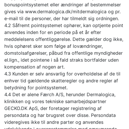
bonuspointsystemet eller ændringer af bestemmelser
gives via www.dermalogica.dk/mitdermalogica og pr.
e-mail til de personer, der har tilmeldt sig ordningen.
4.2 Såfremt pointsystemet ophører, kan optjente point
anvendes inden for en periode på et år efter
meddelelsens offentliggørelse. Dette gælder dog ikke,
hvis ophøret sker som følge af lovændringer,
domstolsafgørelser, påbud fra offentlige myndigheder
el.lign., idet pointene i så fald straks bortfalder uden
kompensation af nogen art.
4.3 Kunden er selv ansvarlig for overholdelse af de til
enhver tid gældende skatteregler og andre regler af
betydning for pointsystemet.
4.4 Det er alene Færch A/S, herunder Dermalogica,
klinikken og vores tekniske samarbejdspartner
GECKO.DK ApS, der foretager registrering af
persondata og har brugsret over disse. Persondata
videregives ikke til andre parter og anvendes