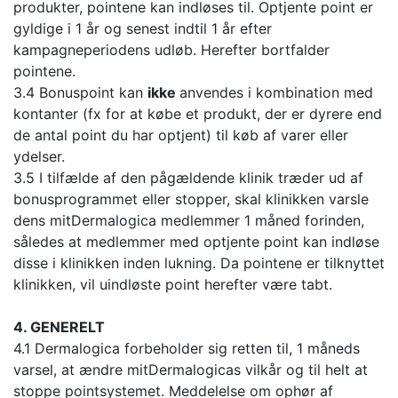
produkter, pointene kan indløses til. Optjente point er
gyldige i 1 år og senest indtil 1 år efter
kampagneperiodens udløb. Herefter bortfalder
pointene.
3.4 Bonuspoint kan
ikke
anvendes i kombination med
kontanter (fx for at købe et produkt, der er dyrere end
de antal point du har optjent) til køb af varer eller
ydelser.
3.5 I tilfælde af den pågældende klinik træder ud af
bonusprogrammet eller stopper, skal klinikken varsle
dens mitDermalogica medlemmer 1 måned forinden,
således at medlemmer med optjente point kan indløse
disse i klinikken inden lukning. Da pointene er tilknyttet
klinikken, vil uindløste point herefter være tabt.
4. GENERELT
4.1 Dermalogica forbeholder sig retten til, 1 måneds
varsel, at ændre mitDermalogicas vilkår og til helt at
stoppe pointsystemet. Meddelelse om ophør af