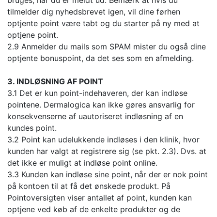
bruges, når du er meldt ud. Bemærk at hvis du
tilmelder dig nyhedsbrevet igen, vil dine førhen
optjente point være tabt og du starter på ny med at
optjene point.
2.9 Anmelder du mails som SPAM mister du også dine
optjente bonuspoint, da det ses som en afmelding.
3. INDLØSNING AF POINT
3.1 Det er kun point-indehaveren, der kan indløse
pointene. Dermalogica kan ikke gøres ansvarlig for
konsekvenserne af uautoriseret indløsning af en
kundes point.
3.2 Point kan udelukkende indløses i den klinik, hvor
kunden har valgt at registrere sig (se pkt. 2.3). Dvs. at
det ikke er muligt at indløse point online.
3.3 Kunden kan indløse sine point, når der er nok point
på kontoen til at få det ønskede produkt. På
Pointoversigten viser antallet af point, kunden kan
optjene ved køb af de enkelte produkter og de