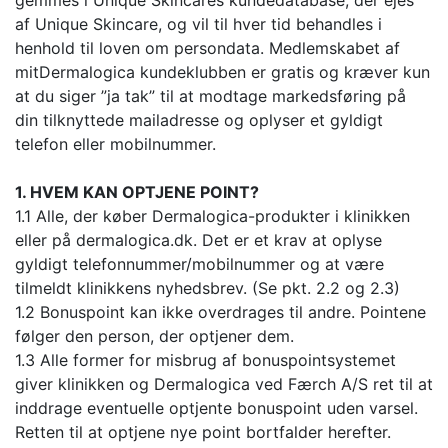
gemmes i Unique Skincares kundedatabase, der ejes
af Unique Skincare, og vil til hver tid behandles i
henhold til loven om persondata. Medlemskabet af
mitDermalogica kundeklubben er gratis og kræver kun
at du siger ”ja tak” til at modtage markedsføring på
din tilknyttede mailadresse og oplyser et gyldigt
telefon eller mobilnummer.
1. HVEM KAN OPTJENE POINT?
1.1 Alle, der køber Dermalogica-produkter i klinikken
eller på dermalogica.dk. Det er et krav at oplyse
gyldigt telefonnummer/mobilnummer og at være
tilmeldt klinikkens nyhedsbrev. (Se pkt. 2.2 og 2.3)
1.2 Bonuspoint kan ikke overdrages til andre. Pointene
følger den person, der optjener dem.
1.3 Alle former for misbrug af bonuspointsystemet
giver klinikken og Dermalogica ved Færch A/S ret til at
inddrage eventuelle optjente bonuspoint uden varsel.
Retten til at optjene nye point bortfalder herefter.