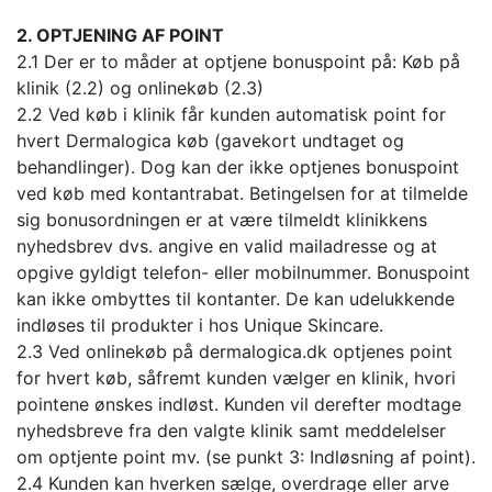
2. OPTJENING AF POINT
2.1 Der er to måder at optjene bonuspoint på: Køb på
klinik (2.2) og onlinekøb (2.3)
2.2 Ved køb i klinik får kunden automatisk point for
hvert Dermalogica køb (gavekort undtaget og
behandlinger). Dog kan der ikke optjenes bonuspoint
ved køb med kontantrabat. Betingelsen for at tilmelde
sig bonusordningen er at være tilmeldt klinikkens
nyhedsbrev dvs. angive en valid mailadresse og at
opgive gyldigt telefon- eller mobilnummer. Bonuspoint
kan ikke ombyttes til kontanter. De kan udelukkende
indløses til produkter i hos Unique Skincare.
2.3 Ved onlinekøb på dermalogica.dk optjenes point
for hvert køb, såfremt kunden vælger en klinik, hvori
pointene ønskes indløst. Kunden vil derefter modtage
nyhedsbreve fra den valgte klinik samt meddelelser
om optjente point mv. (se punkt 3: Indløsning af point).
2.4 Kunden kan hverken sælge, overdrage eller arve