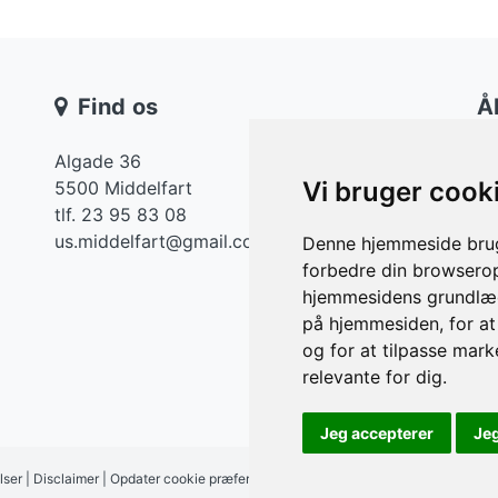
Find os
Å
Algade 36
Ma
Vi bruger cook
5500 Middelfart
Ti
tlf. 23 95 83 08
On
us.middelfart@gmail.com
Denne hjemmeside bruge
To
forbedre din browserop
Fr
hjemmesidens grundlæg
på hjemmesiden
,
for a
Lø
og for at tilpasse mark
relevante for dig
.
Jeg accepterer
Je
lser
|
Disclaimer
|
Opdater cookie præferencer