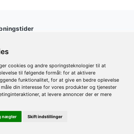
bningstider
ndag
08:30 - 19:00
ies
rsdag
08:30 - 18:00
sdag
08:30 - 17:00 (18:00 ulige uger)
r cookies og andre sporingsteknologier til at
rsdag
08:30 - 17:00 (18:00 ulige uger)
levelse til følgende formål:
for at aktivere
edag
08:30 - 16:00
gende funktionalitet
,
for at give en bedre oplevelse
t måle din interesse for vores produkter og tjenester
rdag
09:00 - 14:00
etinginteraktioner
,
at levere annoncer der er mere
(kun lørdags åbent den 1. lørdag i måneden)
g nægter
Skift indstillinger